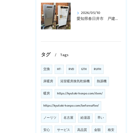
2026/05/10
愛知県春日井市 戸建て、リンナイ、壁掛型、暖房付き「RUFH-VD2400SAW2-3」からエコジョーズ「RVD-E2405SAW2-3(C)」に交換しました。
タグ
Tags
交換
HT-
RVD
GTH
RUFH
床暖房
浴室暖房換気乾燥機
熱源機
暖房
https://kyutoki-honpo.com/item/
https://kyutoki-honpo.com/beforeafter/
ノーリツ
名古屋
給湯器
早い
安心
サービス
高品質
金額
格安