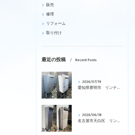
販売
修理
リフォーム
取り付け
最近の投稿
Recent Posts
2026/07/19
愛知県豊明市 リンナイ、ガス給湯暖房用熱源機、エコジョーズ、壁掛型「RUFH-K2403AW2-3(A)」から「RUFH-E2407SAW(A)」への交換です
2026/06/18
名古屋市天白区 リンナイ、エコジョーズ、ガス給湯暖房用熱源機、コンパクトタイプ「RVD-E2401SAW2-1」を「RVD-E2405SAW2-1(C)」へ取替えです。