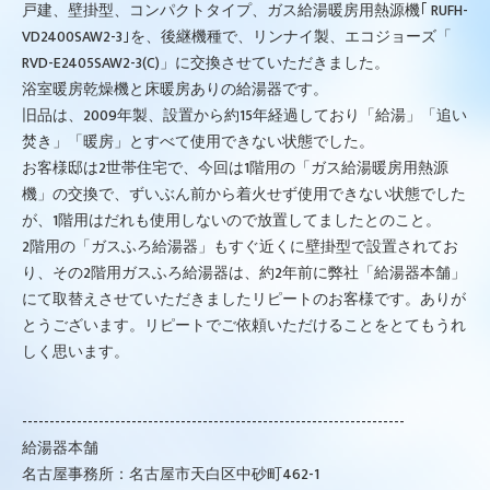
戸建、壁掛型、コンパクトタイプ、ガス給湯暖房用熱源機｢ RUFH-
VD2400SAW2-3｣を、後継機種で、リンナイ製、エコジョーズ「
RVD-E2405SAW2-3(C)」に交換させていただきました。
浴室暖房乾燥機と床暖房ありの給湯器です。
旧品は、2009年製、設置から約15年経過しており「給湯」「追い
焚き」「暖房」とすべて使用できない状態でした。
お客様邸は2世帯住宅で、今回は1階用の「ガス給湯暖房用熱源
機」の交換で、ずいぶん前から着火せず使用できない状態でした
が、1階用はだれも使用しないので放置してましたとのこと。
2階用の「ガスふろ給湯器」もすぐ近くに壁掛型で設置されてお
り、その2階用ガスふろ給湯器は、約2年前に弊社「給湯器本舗」
にて取替えさせていただきましたリピートのお客様です。ありが
とうございます。リピートでご依頼いただけることをとてもうれ
しく思います。
----------------------------------------------------------------------
給湯器本舗
名古屋事務所：名古屋市天白区中砂町462-1