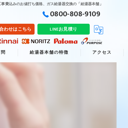
工事費込みのお値打ち価格、ガス給湯器交換の「給湯器本舗」
0800-808-9109
合わせはこちら
LINEお見積り
質問
給湯器本舗の特徴
アクセス
交換
販売
修理
リフォーム
取り付け