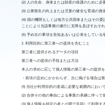
(2) 人の生命、身体または財産の保護のために
(3) 公衆衛生の向上または児童の健全な育成
(4) 国の機関もしくは地方公共団体またはそ
ことにより当該事務の遂行に支障を及ぼすおそ
(5) 予め次の事項を告知あるいは公表をしている
2. 利用目的に第三者への提供を含むこと
第三者に提供されるデータの項目
第三者への提供の手段または方法
本人の求めに応じて個人情報の第三者への提供
・前項の定めにかかわらず、次に掲げる場合は
(1) 当社が利用目的の達成に必要な範囲内にお
(2) 合併その他の事由による事業の承継に伴っ
(3) 個人情報を特定の者との間で共同して利