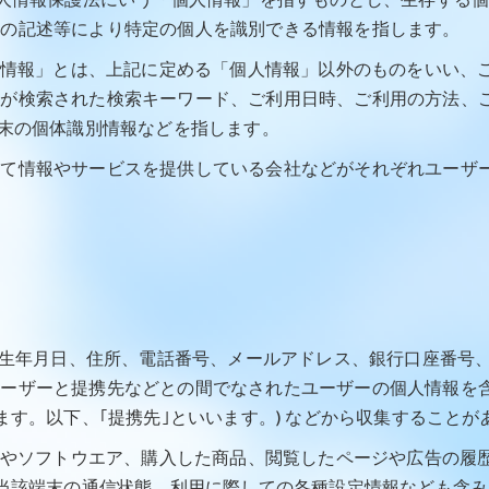
個人情報保護法にいう「個人情報」を指すものとし、生存する
他の記述等により特定の個人を識別できる情報を指します。
特性情報」とは、上記に定める「個人情報」以外のものをいい、
ーが検索された検索キーワード、ご利用日時、ご利用の方法、
端末の個体識別情報などを指します。
じて情報やサービスを提供している会社などがそれぞれユーザ
名、生年月日、住所、電話番号、メールアドレス、銀行口座番号
ユーザーと提携先などとの間でなされたユーザーの個人情報を
ます。以下、｢提携先｣といいます。) などから収集することが
ビスやソフトウエア、購入した商品、閲覧したページや広告の履
当該端末の通信状態、利用に際しての各種設定情報なども含みま