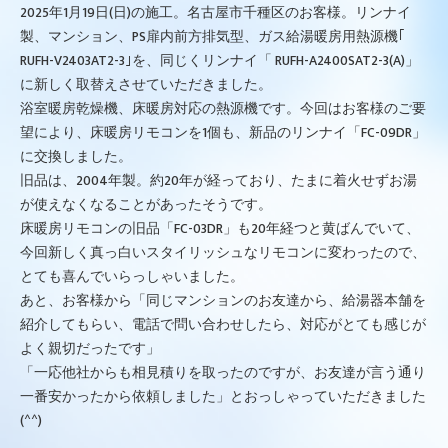
2025年1月19日(日)の施工。名古屋市千種区のお客様。リンナイ
製、マンション、PS扉内前方排気型、ガス給湯暖房用熱源機｢
RUFH-V2403AT2-3｣を、同じくリンナイ「 RUFH-A2400SAT2-3(A)」
に新しく取替えさせていただきました。
浴室暖房乾燥機、床暖房対応の熱源機です。今回はお客様のご要
望により、床暖房リモコンを1個も、新品のリンナイ「FC-09DR」
に交換しました。
旧品は、2004年製。約20年が経っており、たまに着火せずお湯
が使えなくなることがあったそうです。
床暖房リモコンの旧品「FC-03DR」も20年経つと黄ばんでいて、
今回新しく真っ白いスタイリッシュなリモコンに変わったので、
とても喜んでいらっしゃいました。
あと、お客様から「同じマンションのお友達から、給湯器本舗を
紹介してもらい、電話で問い合わせしたら、対応がとても感じが
よく親切だったです」
「一応他社からも相見積りを取ったのですが、お友達が言う通り
一番安かったから依頼しました」とおっしゃっていただきました
(^^)