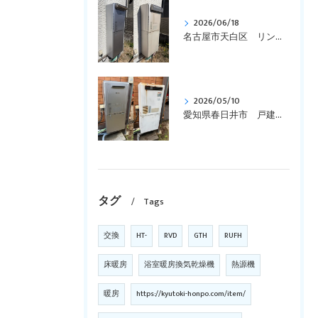
2026/06/18
名古屋市天白区 リンナイ、エコジョーズ、ガス給湯暖房用熱源機、コンパクトタイプ「RVD-E2401SAW2-1」を「RVD-E2405SAW2-1(C)」へ取替えです。
2026/05/10
愛知県春日井市 戸建て、リンナイ、壁掛型、暖房付き「RUFH-VD2400SAW2-3」からエコジョーズ「RVD-E2405SAW2-3(C)」に交換しました。
タグ
Tags
交換
HT-
RVD
GTH
RUFH
床暖房
浴室暖房換気乾燥機
熱源機
暖房
https://kyutoki-honpo.com/item/