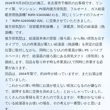
2024年11月23日(土)の施工。名古屋市千種区のお客様です。リン
ナイ製、マンション、PS扉内後方排気型、フルオート、ガス給湯
暖房用熱源機｢ RUFH-V2403AB2-3｣を、同じくリンナイのフルオー
ト「 RUFH-A2400AB2-3(A)」に交換させていただきました。
後方排気型の「浴室暖房乾燥機」と「床暖房」対応の給湯器（熱
源機）です。
後方排気型は、給湯器本体の背面（後ろ面）から熱い排気を出す
タイプで、1人の作業員が重たい給湯器（熱源機）を所定の設置
位置に取付しながら、同時にもう1人の作業員が狭いPS（パイプ
スペース）内で、給湯器の後ろ面にある排気ダクト（排気筒）を
接続します。旧品を取り外す時も作業員2人で同時に作業する必
要があります。
旧品は、2004年製で、約20年が経っていますが、まだお湯は使
えていました。
「これからの寒い時期にお湯が使えない状況になるのが嫌なの
で、故障する前に交換を決めました」とおっしゃっていました。
たくさんのお客様を見てきたので言えますが、年数がかなり経っ
ている給湯器をお使いの場合、その考えが一番賢いかと思いま
す。