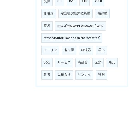
交換
HT-
RVD
GTH
RUFH
床暖房
浴室暖房換気乾燥機
熱源機
暖房
https://kyutoki-honpo.com/item/
https://kyutoki-honpo.com/beforeafter/
ノーリツ
名古屋
給湯器
早い
安心
サービス
高品質
金額
格安
業者
見積もり
リンナイ
評判