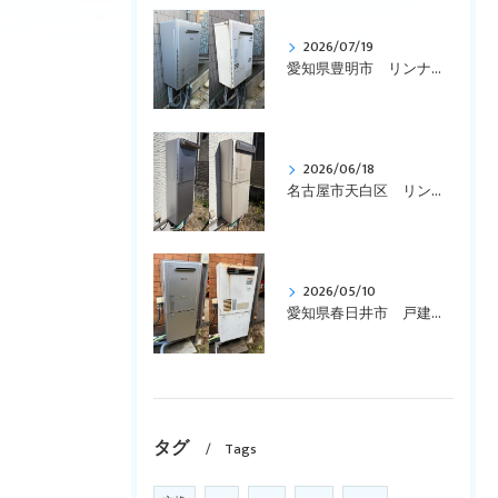
2026/07/19
愛知県豊明市 リンナイ、ガス給湯暖房用熱源機、エコジョーズ、壁掛型「RUFH-K2403AW2-3(A)」から「RUFH-E2407SAW(A)」への交換です
2026/06/18
名古屋市天白区 リンナイ、エコジョーズ、ガス給湯暖房用熱源機、コンパクトタイプ「RVD-E2401SAW2-1」を「RVD-E2405SAW2-1(C)」へ取替えです。
2026/05/10
愛知県春日井市 戸建て、リンナイ、壁掛型、暖房付き「RUFH-VD2400SAW2-3」からエコジョーズ「RVD-E2405SAW2-3(C)」に交換しました。
タグ
Tags