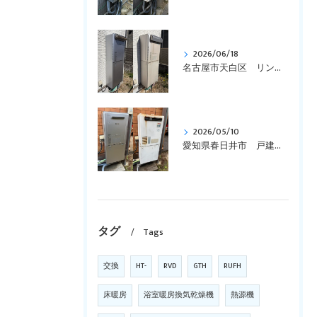
2026/06/18
名古屋市天白区 リンナイ、エコジョーズ、ガス給湯暖房用熱源機、コンパクトタイプ「RVD-E2401SAW2-1」を「RVD-E2405SAW2-1(C)」へ取替えです。
2026/05/10
愛知県春日井市 戸建て、リンナイ、壁掛型、暖房付き「RUFH-VD2400SAW2-3」からエコジョーズ「RVD-E2405SAW2-3(C)」に交換しました。
タグ
Tags
交換
HT-
RVD
GTH
RUFH
床暖房
浴室暖房換気乾燥機
熱源機