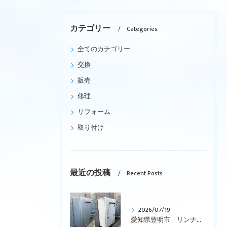
カテゴリー
Categories
全てのカテゴリー
交換
販売
修理
リフォーム
取り付け
最近の投稿
Recent Posts
2026/07/19
愛知県豊明市 リンナイ、ガス給湯暖房用熱源機、エコジョーズ、壁掛型「RUFH-K2403AW2-3(A)」から「RUFH-E2407SAW(A)」への交換です