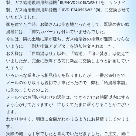
製、ガス給湯暖房用熱源機｢ RUFH-VD2401SAW2-3 ｣を、リンナイ
製、ガス給湯暖房用熱源機「 RVD-E2405SAW2-3(B)」に交換させて
いただきました。
家を建てた当時、お隣さんは空き地だったそうで、既設の古い給
湯器には、「排気カバー」は付いていませんでした。
今回は、隣の土地に家が建ち、ガス給湯器の排気が迷惑にならな
いように、「側方排気アダプタ」を追加注文されました。
お客様は、「自動湯はり」以外、「給湯」「追い焚き」は使えて
いましたが、完全に故障する前に新品に交換しようと計画してい
たそうで、
いろいろな業者から相見積りを取りましたが、一番お値打ちで、
メールのやり取りも親切で丁寧だったので、弊社「給湯器本舗」
に決めましたとのこと。
メールでのお問い合わせの返信は、できるだけ24時間以内にする
よう心がけておりますが、忙しくてたまに遅くなることがござい
ます。
わかりやすく、明瞭に金額がわかりるようにお見積りしておりま
す。
実際の施工も丁寧でしたと喜んでいただきました。ご注文、誠に