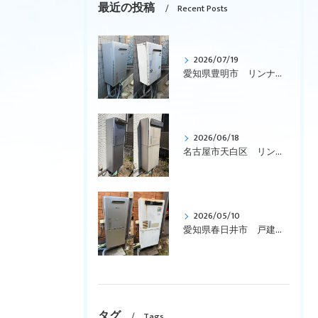
最近の投稿
Recent Posts
2026/07/19
愛知県豊明市 リンナイ、ガス給湯暖房用熱源機、エコジョーズ、壁掛型「RUFH-K2403AW2-3(A)」から「RUFH-E2407SAW(A)」への交換です
2026/06/18
名古屋市天白区 リンナイ、エコジョーズ、ガス給湯暖房用熱源機、コンパクトタイプ「RVD-E2401SAW2-1」を「RVD-E2405SAW2-1(C)」へ取替えです。
2026/05/10
愛知県春日井市 戸建て、リンナイ、壁掛型、暖房付き「RUFH-VD2400SAW2-3」からエコジョーズ「RVD-E2405SAW2-3(C)」に交換しました。
タグ
Tags