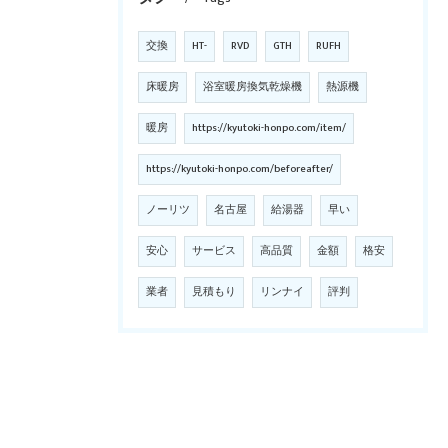
交換
HT-
RVD
GTH
RUFH
床暖房
浴室暖房換気乾燥機
熱源機
暖房
https://kyutoki-honpo.com/item/
https://kyutoki-honpo.com/beforeafter/
ノーリツ
名古屋
給湯器
早い
安心
サービス
高品質
金額
格安
業者
見積もり
リンナイ
評判