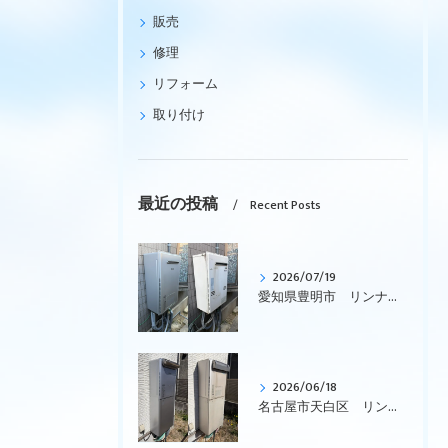
販売
修理
リフォーム
取り付け
最近の投稿
Recent Posts
2026/07/19
愛知県豊明市 リンナイ、ガス給湯暖房用熱源機、エコジョーズ、壁掛型「RUFH-K2403AW2-3(A)」から「RUFH-E2407SAW(A)」への交換です
2026/06/18
名古屋市天白区 リンナイ、エコジョーズ、ガス給湯暖房用熱源機、コンパクトタイプ「RVD-E2401SAW2-1」を「RVD-E2405SAW2-1(C)」へ取替えです。