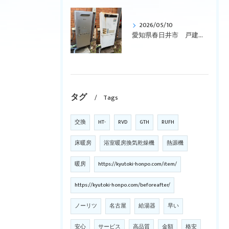
2026/05/10
愛知県春日井市 戸建て、リンナイ、壁掛型、暖房付き「RUFH-VD2400SAW2-3」からエコジョーズ「RVD-E2405SAW2-3(C)」に交換しました。
タグ
Tags
交換
HT-
RVD
GTH
RUFH
床暖房
浴室暖房換気乾燥機
熱源機
暖房
https://kyutoki-honpo.com/item/
https://kyutoki-honpo.com/beforeafter/
ノーリツ
名古屋
給湯器
早い
安心
サービス
高品質
金額
格安