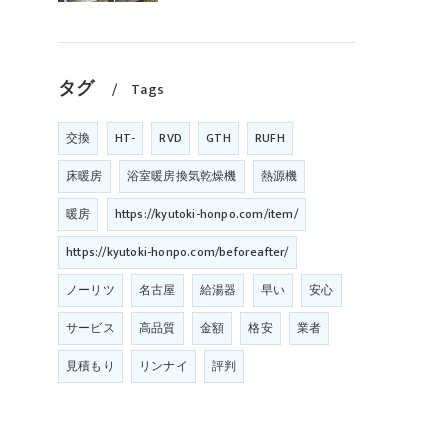
タグ
Tags
交換
HT-
RVD
GTH
RUFH
床暖房
浴室暖房換気乾燥機
熱源機
暖房
https://kyutoki-honpo.com/item/
https://kyutoki-honpo.com/beforeafter/
ノーリツ
名古屋
給湯器
早い
安心
サービス
高品質
金額
格安
業者
見積もり
リンナイ
評判