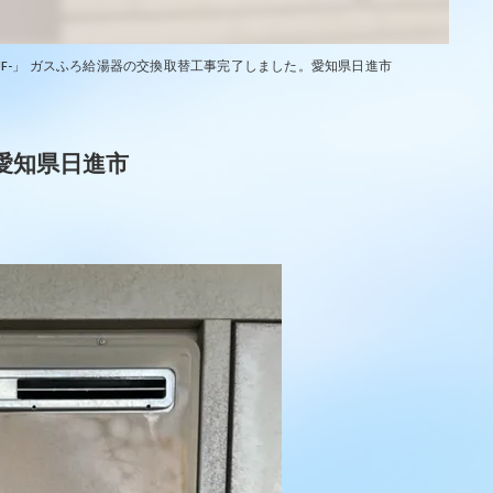
「RUF-」 ガスふろ給湯器の交換取替工事完了しました。愛知県日進市
。愛知県日進市