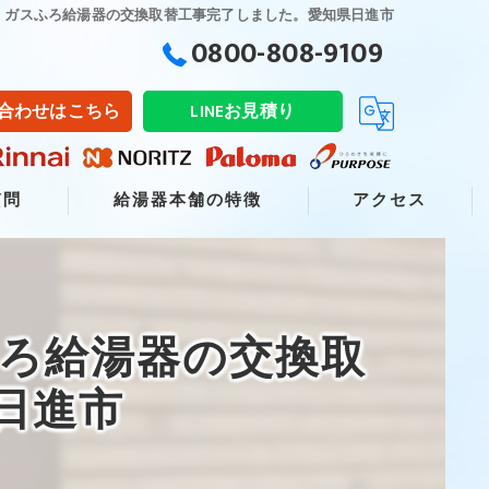
F-」 ガスふろ給湯器の交換取替工事完了しました。愛知県日進市
0800-808-9109
合わせはこちら
LINEお見積り
質問
給湯器本舗の特徴
アクセス
交換
販売
スふろ給湯器の交換取
修理
日進市
リフォーム
取り付け