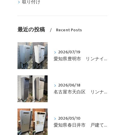
取り付け
最近の投稿
Recent Posts
2026/07/19
愛知県豊明市 リンナイ、ガス給湯暖房用熱源機、エコジョーズ、壁掛型「RUFH-K2403AW2-3(A)」から「RUFH-E2407SAW(A)」への交換です
2026/06/18
名古屋市天白区 リンナイ、エコジョーズ、ガス給湯暖房用熱源機、コンパクトタイプ「RVD-E2401SAW2-1」を「RVD-E2405SAW2-1(C)」へ取替えです。
2026/05/10
愛知県春日井市 戸建て、リンナイ、壁掛型、暖房付き「RUFH-VD2400SAW2-3」からエコジョーズ「RVD-E2405SAW2-3(C)」に交換しました。