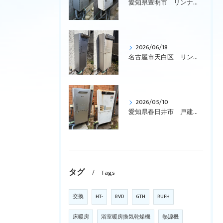
愛知県豊明市 リンナイ、ガス給湯暖房用熱源機、エコジョーズ、壁掛型「RUFH-K2403AW2-3(A)」から「RUFH-E2407SAW(A)」への交換です
2026/06/18
名古屋市天白区 リンナイ、エコジョーズ、ガス給湯暖房用熱源機、コンパクトタイプ「RVD-E2401SAW2-1」を「RVD-E2405SAW2-1(C)」へ取替えです。
2026/05/10
愛知県春日井市 戸建て、リンナイ、壁掛型、暖房付き「RUFH-VD2400SAW2-3」からエコジョーズ「RVD-E2405SAW2-3(C)」に交換しました。
タグ
Tags
交換
HT-
RVD
GTH
RUFH
床暖房
浴室暖房換気乾燥機
熱源機