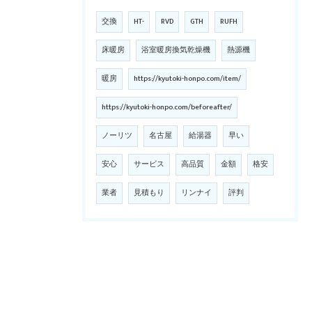
交換
HT-
RVD
GTH
RUFH
床暖房
浴室暖房換気乾燥機
熱源機
暖房
https://kyutoki-honpo.com/item/
https://kyutoki-honpo.com/beforeafter/
ノーリツ
名古屋
給湯器
早い
安心
サービス
高品質
金額
格安
業者
見積もり
リンナイ
評判