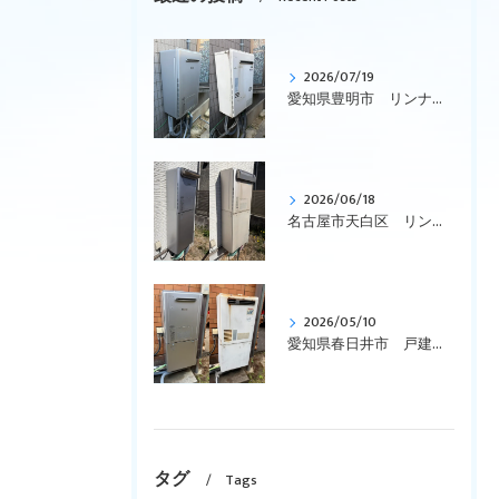
2026/07/19
愛知県豊明市 リンナイ、ガス給湯暖房用熱源機、エコジョーズ、壁掛型「RUFH-K2403AW2-3(A)」から「RUFH-E2407SAW(A)」への交換です
2026/06/18
名古屋市天白区 リンナイ、エコジョーズ、ガス給湯暖房用熱源機、コンパクトタイプ「RVD-E2401SAW2-1」を「RVD-E2405SAW2-1(C)」へ取替えです。
2026/05/10
愛知県春日井市 戸建て、リンナイ、壁掛型、暖房付き「RUFH-VD2400SAW2-3」からエコジョーズ「RVD-E2405SAW2-3(C)」に交換しました。
タグ
Tags