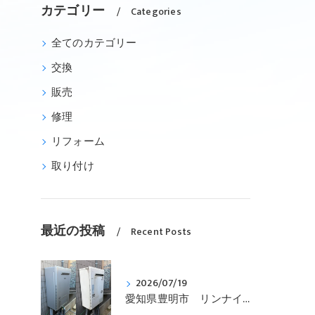
カテゴリー
Categories
全てのカテゴリー
交換
販売
修理
リフォーム
取り付け
最近の投稿
Recent Posts
2026/07/19
愛知県豊明市 リンナイ、ガス給湯暖房用熱源機、エコジョーズ、壁掛型「RUFH-K2403AW2-3(A)」から「RUFH-E2407SAW(A)」への交換です