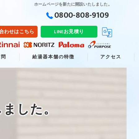
ホームページを新たに開設いたしました。
0800-808-9109
合わせはこちら
LINEお見積り
質問
給湯器本舗の特徴
アクセス
交換
販売
しました。
修理
リフォーム
取り付け