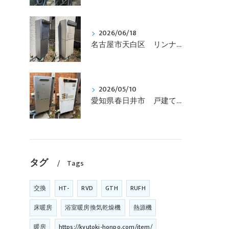
2026/06/18
名古屋市天白区 リンナイ、エコジョーズ、ガス給湯暖房用熱源機、コンパクトタイプ「RVD-E2401SAW2-1」を「RVD-E2405SAW2-1(C)」へ取替えです。
2026/05/10
愛知県春日井市 戸建て、リンナイ、壁掛型、暖房付き「RUFH-VD2400SAW2-3」からエコジョーズ「RVD-E2405SAW2-3(C)」に交換しました。
タグ
Tags
交換
HT-
RVD
GTH
RUFH
床暖房
浴室暖房換気乾燥機
熱源機
暖房
https://kyutoki-honpo.com/item/